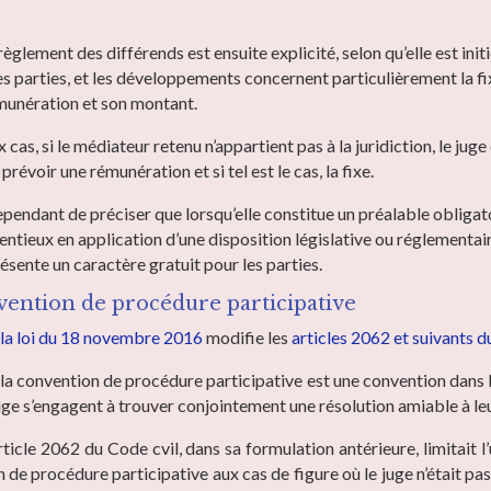
glement des différends est ensuite explicité, selon qu’elle est initi
les parties, et les développements concernent particulièrement la f
munération et son montant.
 cas, si le médiateur retenu n’appartient pas à la juridiction, le jug
de prévoir une rémunération et si tel est le cas, la fixe.
ependant de préciser que lorsqu’elle constitue un préalable obligat
ntieux en application d’une disposition législative ou réglementair
ésente un caractère gratuit pour les parties.
vention de procédure participative
e la loi du 18 novembre 2016
modifie les
articles 2062 et suivants d
 la convention de procédure participative est une convention dans 
tige s’engagent à trouver conjointement une résolution amiable à le
rticle 2062 du Code cvil, dans sa formulation antérieure, limitait l’
 de procédure participative aux cas de figure où le juge n’était pas