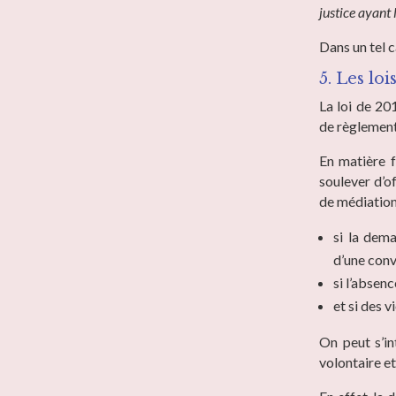
justice ayant
Dans un tel c
5. Les lo
La loi de 20
de règlement
En matière f
soulever d’of
de médiation 
si la dem
d’une conv
si l’absenc
et si des v
On peut s’in
volontaire et