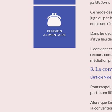
juridiction ».
Ce mode de rè
juge ou par 
non d’une ré
Dans les deux
s’il y’a lieu 
Il convient c
recours conte
médiation pr
3. La con
L’article 9 d
Pour rappel,
parties en li
Alors que l’a
la convention