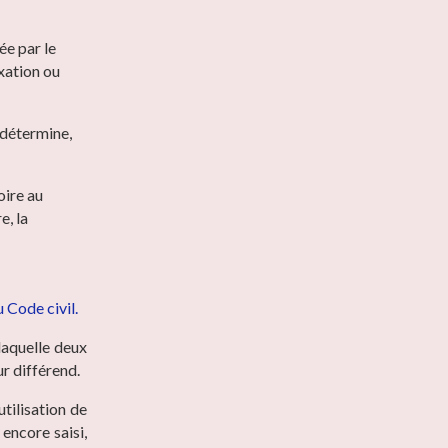
ée par le
ixation ou
e détermine,
oire au
e, la
u Code civil.
laquelle deux
ur différend.
utilisation de
 encore saisi,