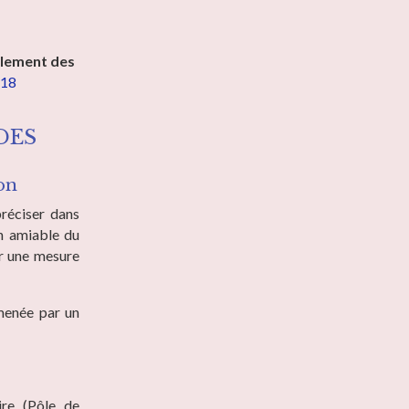
glement des
 18
DES
ion
préciser dans
on amiable du
er une mesure
 menée par un
ire (Pôle de