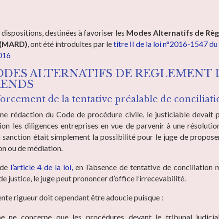
dispositions, destinées à favoriser les
Modes Alternatifs de Rè
 (MARD)
, ont été introduites par le
titre II de la loi n°2016-1547 du
016
ODES ALTERNATIFS DE REGLEMENT 
RENDS
forcement de la tentative préalable de conciliat
nne rédaction du Code de procédure civile, le justiciable devait 
ion les diligences entreprises en vue de parvenir à une résoluti
la sanction était simplement la possibilité pour le juge de propos
ion ou de médiation.
 de
l’article 4 de la loi,
en l’absence de tentative de conciliation
de justice, le juge peut prononcer d’office l’irrecevabilité.
nte rigueur doit cependant être adoucie puisque :
pe ne concerne que les procédures devant le tribunal judicia