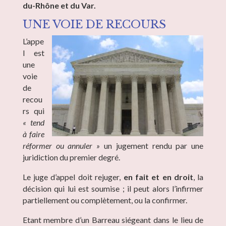
du-Rhône et du Var.
UNE VOIE DE RECOURS
L’appe
l est
une
voie
de
recou
rs qui
« tend
à faire
réformer ou annuler »
un jugement rendu par une
juridiction du premier degré.
Le juge d’appel doit rejuger,
en fait et en droit
, la
décision qui lui est soumise ; il peut alors l’infirmer
partiellement ou complètement, ou la confirmer.
Etant membre d’un Barreau siégeant dans le lieu de