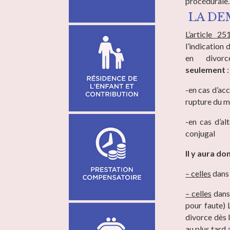
procédurale.
LA DE
L’article 2
l’indication
en divo
seulement
:
-en cas d’acc
rupture du m
-en cas d’alt
conjugal
Il y aura do
– celles
dans 
– celles
dans 
pour faute) 
divorce dès l
au plus tard