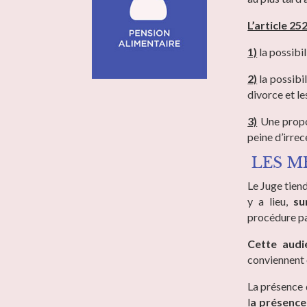
L’article 25
1)
la possibil
2)
la possibi
divorce et le
3)
Une propos
peine d’irre
LES M
Le Juge tien
y a lieu,
su
procédure par
Cette audi
conviennent 
La présence 
l
a
présence