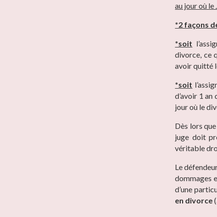
au jour où le
*2 façons de
*soit
l’assi
divorce, ce 
avoir quitté 
*soit
l’assig
d’avoir 1 an 
jour où le di
Dès lors que 
juge doit pr
véritable dro
Le défendeu
dommages et 
d’une partic
en divorce
(