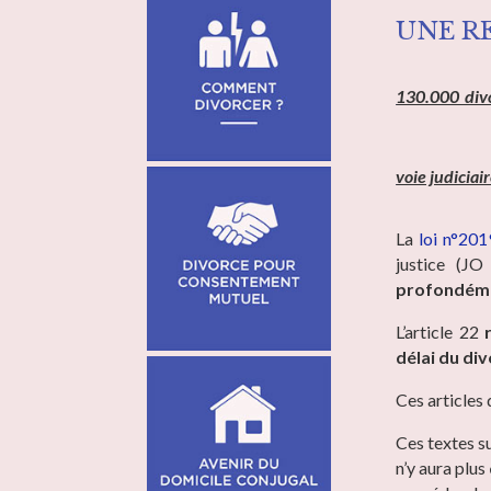
UNE R
130.000 divo
voie judiciai
La
loi n°20
justice (J
profondémen
L’article 22
délai du div
Ces articles
Ces textes 
n’y aura plus