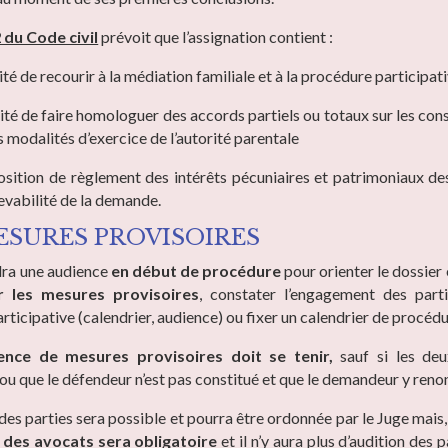
2 du Code civil
prévoit que l’assignation contient :
ité de recourir à la médiation familiale et à la procédure participat
lité de faire homologuer des accords partiels ou totaux sur les co
s modalités d’exercice de l’autorité parentale
ition de règlement des intérêts pécuniaires et patrimoniaux de
cevabilité de la demande.
ESURES PROVISOIRES
dra une audience
en début de procédure
pour orienter le dossier e
r les mesures provisoires
, constater l’engagement des part
ticipative (calendrier, audience) ou fixer un calendrier de procédu
ence de mesures provisoires doit se tenir,
sauf si les de
ou que le défendeur n’est pas constitué et que le demandeur y reno
des parties sera possible et pourra être ordonnée par le Juge mais,
 des avocats sera obligatoire
et il n’y aura plus d’audition des p