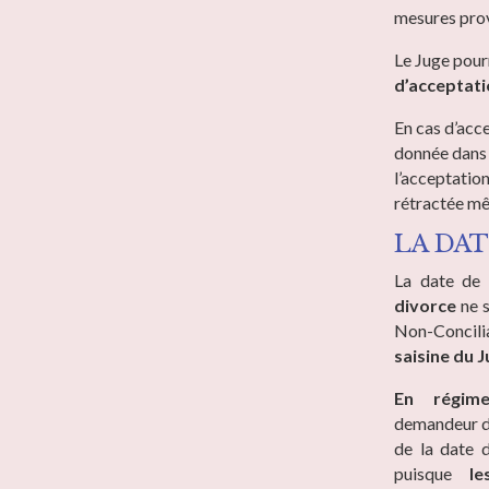
mesures prov
Le Juge pour
d’acceptati
En cas d’acc
donnée dan
l’acceptation
rétractée mêm
LA DAT
La date de
divorce
ne 
Non-Concili
saisine du J
En régim
demandeur d
de la date 
puisque
le