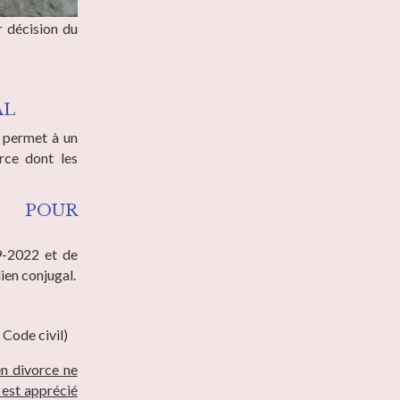
r décision du
AL
l permet à un
rce dont les
 POUR
9-2022 et de
lien conjugal.
u Code civil)
en divorce ne
n est apprécié