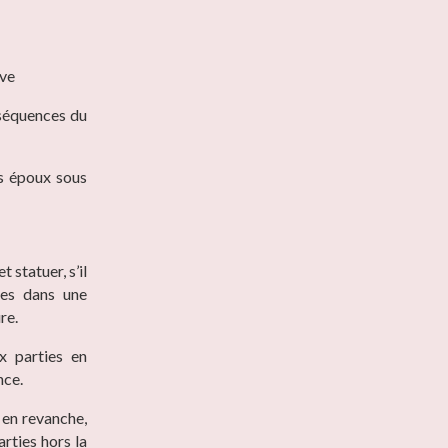
ive
nséquences du
s époux sous
t statuer, s’il
ies dans une
re.
ux parties en
nce.
 en revanche,
arties hors la