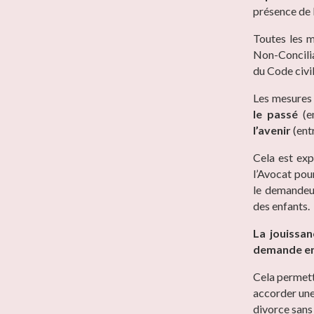
présence de l
Toutes les m
Non-Concilia
du Code civil
Les mesures 
le passé
(en
l’avenir
(ent
Cela est ex
l’Avocat pou
le demandeur
des enfants.
La jouissan
demande en
Cela permett
accorder une
divorce sans 