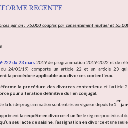
EFORME RECENTE
rces par an : 75.000 couples par consentement mutuel et 55.000
re
19-222 du 23 mars
2019 de programmation 2019-2022 et de réf
O du 24/03/19) comporte un article 22 et un article 23 qu
t la procédure applicable aux divorces contentieux.
réforme la procédure des divorces contentieux
et l’article 
orce pour altération définitive du lien conjugal.
er
 de la loi de programmation sont entrés en vigueur depuis
le 1
jan
suppriment
la requête en divorce
et
unifie
le régime procédural du 
qu’un seul acte de saisine, l’assignation en divorce
et une seul