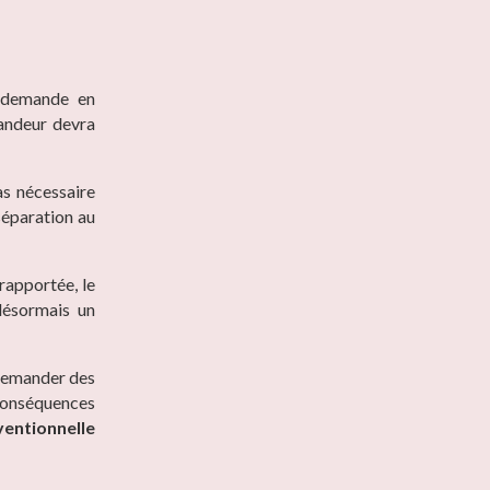
a demande en
mandeur devra
pas nécessaire
 séparation au
 rapportée, le
 désormais un
demander des
 conséquences
entionnelle