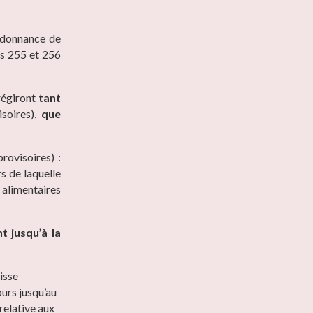
rdonnance de
es 255 et 256
 régiront
tant
soires),
que
rovisoires) :
s de laquelle
 alimentaires
t jusqu’à la
isse
ours jusqu’au
 relative aux