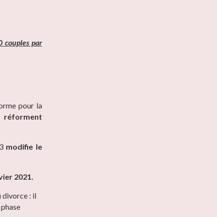
 couples par
orme pour la
i
réforment
23
modifie le
vier
2021.
divorce : i
l
e phase