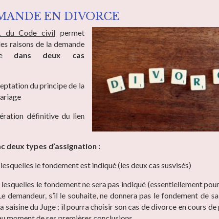
MANDE EN DIVORCE
51 du Code civil
permet
 des raisons de la demande
rce
dans deux cas
eptation du principe de la
ariage
ération définitive du lien
nc deux types d’assignation :
lesquelles le fondement est indiqué (les deux cas susvisés)
lesquelles le fondement ne sera pas indiqué (essentiellement pour
Le demandeur, s’il le souhaite, ne donnera pas le fondement de 
a saisine du Juge ; il pourra choisir son cas de divorce en cours d
 au moment de ses premières conclusions.