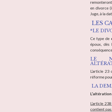
remonteront
en divorce (
Juge, à la da
LES C
*LE DI
Ce type de
époux, dès l
conséquences
LE N
ALTÉRA
L’article 2
réforme pour 
LA DEM
L’altération
L’article 23
contient pas 