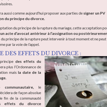
isoires.
ra aussi comme aujourd’hui proposer aux parties de
signer un PV
on du principe du divorce.
eptation du principe de la rupture du mariage, cette acceptation po
s
un acte d’avocat antérieur à l’assignation ou postérieurement
 du principe de la rupture peut intervenir à tout moment et ne peut
e par la voie de l’appel.
E DES EFFETS DU DIVORCE :
 principe
des effets du
sera plus l’Ordonnance de
ation mais
la date de la
uge.
e communautaire,
le
écidera de façon absolue
de fin de la communauté
s effets du divorce