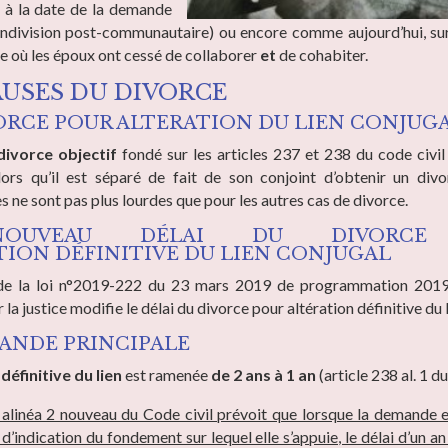
 à la date de la demande
indivision post-communautaire) ou encore comme aujourd’hui, su
te où les époux ont cessé de collaborer
et
de cohabiter.
AUSES DU DIVORCE
VORCE POUR ALTERATION DU LIEN CONJUG
divorce objectif
fondé sur les articles 237 et 238 du code civi
ors qu’il est séparé de fait de son conjoint d’obtenir un divo
 ne sont pas plus lourdes que pour les autres cas de divorce.
OUVEAU DÉLAI DU DIVORCE
TION DÉFINITIVE DU LIEN CONJUGAL
3 de la loi n°2019-222 du 23 mars 2019 de programmation 201
la justice modifie le délai du divorce pour altération définitive du 
ANDE PRINCIPALE
 définitive du lien
est ramenée
de 2 ans à 1 an
(article 238 al. 1 d
8 alinéa 2 nouveau du Code civil prévoit que lorsque la demande 
d’indication du fondement sur lequel elle s’appuie, le délai d’un a