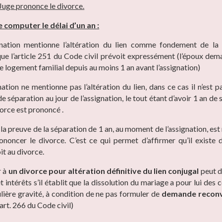
 Juge prononce le divorce.
 computer le délai d’un an :
gnation mentionne l’altération du lien comme fondement de l
que l’article 251 du Code civil prévoit expressément (l’époux de
le logement familial depuis au moins 1 an avant l’assignation)
nation ne mentionne pas l’altération du lien, dans ce cas il n’est 
de séparation au jour de l’assignation, le tout étant d’avoir 1 an de
vorce est prononcé .
la preuve de la séparation de 1 an, au moment de l’assignation, est
ononcer le divorce. C’est ce qui permet d’affirmer qu’il existe
it au divorce.
r à
un divorce pour altération définitive du lien conjugal
peut 
intérêts s’il établit que la dissolution du mariage a pour lui des
ulière gravité, à condition de ne pas formuler de
demande reconv
art. 266 du Code civil)