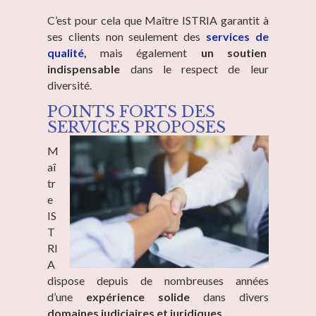
C’est pour cela que Maître ISTRIA garantit à
ses clients non seulement des
services de
qualité
,
mais également
un soutien
indispensable
dans le respect de leur
diversité.
POINTS FORTS DES
SERVICES PROPOSES
M
aî
tr
e
IS
T
RI
A
dispose depuis de nombreuses années
d’une
expérience solide
dans divers
domaines judiciaires et juridiques