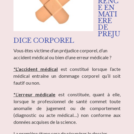
RENC
E EN
MATI
ERE
DE
PREJU
DICE CORPOREL
Vous êtes victime d’un préjudice corporel, d’un
accident médical ou bien d’une erreur médicale ?
*L’accident médical
est constitué lorsque l’acte
médical entraîne un dommage corporel qu’il soit
fautif ou non.
*L’
erreur médicale
est constituée, quant à elle,
lorsque le professionnel de santé commet toute
anomalie de jugement ou de comportement
(diagnostic ou acte médical…) non conforme aux
données acquises de la science.
La première étape sera de récupérer le dossier